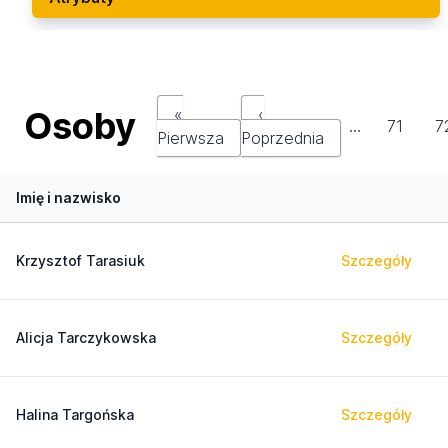
Osoby
«
‹
…
71
7
Pierwsza
Poprzednia
Imię i nazwisko
Krzysztof Tarasiuk
Szczegóły
Alicja Tarczykowska
Szczegóły
Halina Targońska
Szczegóły