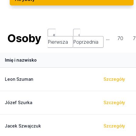
Osoby
«
‹
…
70
7
Pierwsza
Poprzednia
Imię i nazwisko
Leon Szuman
Szczegóły
Józef Szurka
Szczegóły
Jacek Szwajczuk
Szczegóły