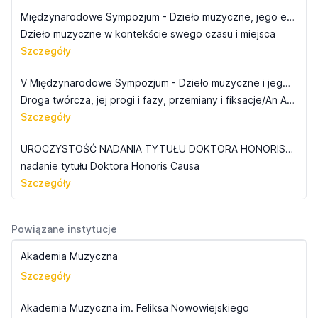
Międzynarodowe Sympozjum - Dzieło muzyczne, jego estetyka, struktura i recepcja
Dzieło muzyczne w kontekście swego czasu i miejsca
Szczegóły
V Międzynarodowe Sympozjum - Dzieło muzyczne i jego konteksty
Droga twórcza, jej progi i fazy, przemiany i fiksacje/An Artist&#8217;s Path. This Nodes and Phases, Transitions and Fixations
Szczegóły
UROCZYSTOŚĆ NADANIA TYTUŁU DOKTORA HONORIS CAUSA — PROF. MIECZYSŁAW TOMASZEWSKI
nadanie tytułu Doktora Honoris Causa
Szczegóły
Powiązane instytucje
Akademia Muzyczna
Szczegóły
Akademia Muzyczna im. Feliksa Nowowiejskiego