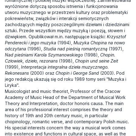
romantycznej i polskiej muzyki współczesnej. Zainteresowania
wyróżnione dotyczą sposobu istnienia i funkcjonowania
utworu muzycznego w przestrzeni kultury oraz problematyki
pokrewieństw, związków i interakcji semiotycznych
zachodzących między poszczególnymi dziełami i dziedzinami
sztuki. Przede wszystkim między muzyką i poezją, słowem i
dźwiękiem. Opublikował m.in. następujące książki:
Krzysztof
Penderecki i jego muzyka
(1994),
Muzyka Chopina na nowo
odczytana
(1996),
Studia nad pieśnią romantyczną
(1997),
Nad pieśniami Karola Szymanowskiego
(1998),
Chopin.
Człowiek, dzieło, rezonans
(1998),
Chopin und seine Zeit
(1999),
Interpretacja integralna dzieła muzycznego.
Rekonesans
(2000) oraz
Chopin i George Sand
(2003). Pod
jego redakcją ukazują się od roku 1989 tomy serii "Muzyka i
Liryka".
Musicologist and music theorist, Professor of the Cracow
Academy of Music Head of the Department of Musical Work
Theory and Interpretation, doctor honoris causa. The main
area of his professional interest comprises the theory and
history of 19th and 20th century music, in particular
chopinology, romantic verse, and contemporary Polish music.
His special interests concern the way a musical work comes
into existence and functions in cultural space, as well as the