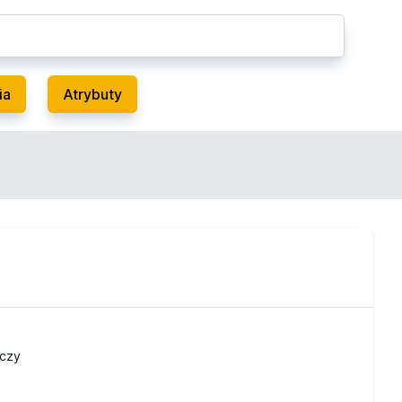
ia
Atrybuty
czy