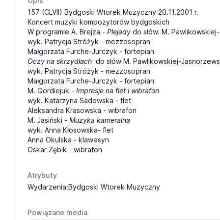
Opis
157 (CLVII) Bydgoski Wtorek Muzyczny 20.11.2001 r.
Koncert muzyki kompozytorów bydgoskich
W programie A. Brejza -
Plejady
do słów. M. Pawlikowskiej
wyk. Patrycja Stróżyk - mezzosopran
Małgorzata Furche-Jurczyk - fortepian
Oczy na skrzydłach
do słów M. Pawlikowskiej-Jasnorzews
wyk. Patrycja Stróżyk - mezzosopran
Małgorzata Furche-Jurczyk - fortepian
M. Gordiejuk -
Impresje na flet i wibrafon
wyk. Katarzyna Sadowska - flet
Aleksandra Krasowska - wibrafon
M. Jasiński -
Muzyka kameralna
wyk. Anna Kłosowska- flet
Anna Okulska - klawesyn
Oskar Zębik - wibrafon
Atrybuty
Wydarzenia:Bydgoski Wtorek Muzyczny
Powiązane media