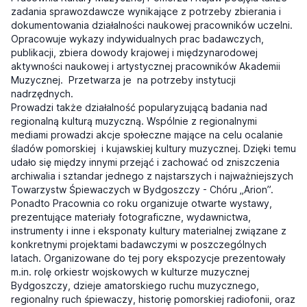
zadania sprawozdawcze wynikające z potrzeby zbierania i
dokumentowania działalności naukowej pracowników uczelni.
Opracowuje wykazy indywidualnych prac badawczych,
publikacji, zbiera dowody krajowej i międzynarodowej
aktywności naukowej i artystycznej pracowników Akademii
Muzycznej. Przetwarza je na potrzeby instytucji
nadrzędnych.
Prowadzi także działalność popularyzującą badania nad
regionalną kulturą muzyczną. Wspólnie z regionalnymi
mediami prowadzi akcje społeczne mające na celu ocalanie
śladów pomorskiej i kujawskiej kultury muzycznej. Dzięki temu
udało się między innymi przejąć i zachować od zniszczenia
archiwalia i sztandar jednego z najstarszych i najważniejszych
Towarzystw Śpiewaczych w Bydgoszczy - Chóru „Arion”.
Ponadto Pracownia co roku organizuje otwarte wystawy,
prezentujące materiały fotograficzne, wydawnictwa,
instrumenty i inne i eksponaty kultury materialnej związane z
konkretnymi projektami badawczymi w poszczególnych
latach. Organizowane do tej pory ekspozycje prezentowały
m.in. rolę orkiestr wojskowych w kulturze muzycznej
Bydgoszczy, dzieje amatorskiego ruchu muzycznego,
regionalny ruch śpiewaczy, historię pomorskiej radiofonii, oraz