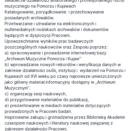
świadectw działalności amatorskiego i profesjonalnego ruchu
muzycznego na Pomorzu i Kujawach
Katalogowanie, porządkowanie i przechowywanie
posiadanych archiwaliów.
Przetwarzanie i utrwalanie na elektronicznych i
multimedialnych nośnikach archiwaliów i dokumentów
będących w dyspozycji Pracowni.
Upowszechnianie wyników prac badawczych
poszczególnych naukowców oraz Zespołu poprzez:
a) opracowywanie i prowadzenie internetowej bazy
„Archiwum Muzyczne Pomorza i Kujaw”
b) wprowadzanie nowych rekordów i weryfikacja danych w
zakresie działalności osób, instytucji i wydarzeń na Pomorzu i
Kujawach od XVI wieku po czasy najnowsze umieszczonych
jako główny materiał informacyjny dostępny w „Archiwum
Muzycznym”.
c) organizację sesji naukowych,
d) przygotowanie materiałów do publikacji,
e) prezentowanie w mediach materiałów dotyczących
prowadzonych w Pracowni badań.
Inspirowanie zakupu i gromadzenia przez Bibliotekę Akademii
czasopism naukowych i literatury naukowej związanej z
zakresem działalności Pracowni.