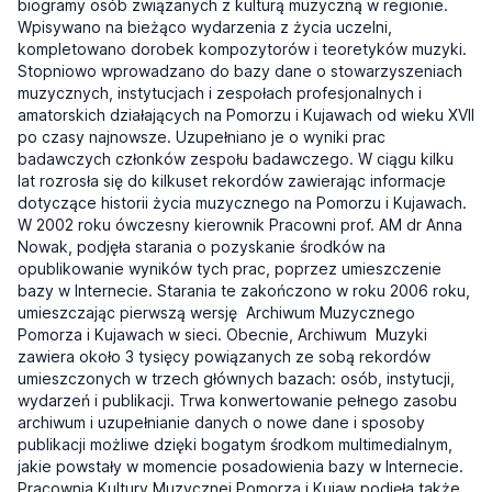
biogramy osób związanych z kulturą muzyczną w regionie.
Wpisywano na bieżąco wydarzenia z życia uczelni,
kompletowano dorobek kompozytorów i teoretyków muzyki.
Stopniowo wprowadzano do bazy dane o stowarzyszeniach
muzycznych, instytucjach i zespołach profesjonalnych i
amatorskich działających na Pomorzu i Kujawach od wieku XVII
po czasy najnowsze. Uzupełniano je o wyniki prac
badawczych członków zespołu badawczego. W ciągu kilku
lat rozrosła się do kilkuset rekordów zawierając informacje
dotyczące historii życia muzycznego na Pomorzu i Kujawach.
W 2002 roku ówczesny kierownik Pracowni prof. AM dr Anna
Nowak, podjęła starania o pozyskanie środków na
opublikowanie wyników tych prac, poprzez umieszczenie
bazy w Internecie. Starania te zakończono w roku 2006 roku,
umieszczając pierwszą wersję Archiwum Muzycznego
Pomorza i Kujawach w sieci. Obecnie, Archiwum Muzyki
zawiera około 3 tysięcy powiązanych ze sobą rekordów
umieszczonych w trzech głównych bazach: osób, instytucji,
wydarzeń i publikacji. Trwa konwertowanie pełnego zasobu
archiwum i uzupełnianie danych o nowe dane i sposoby
publikacji możliwe dzięki bogatym środkom multimedialnym,
jakie powstały w momencie posadowienia bazy w Internecie.
Pracownia Kultury Muzycznej Pomorza i Kujaw podjęła także