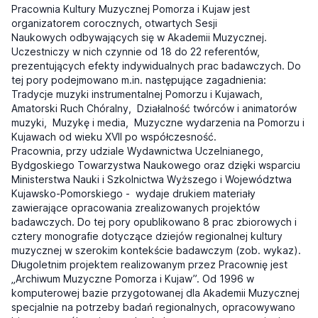
Pracownia Kultury Muzycznej Pomorza i Kujaw jest
organizatorem corocznych, otwartych Sesji
Naukowych odbywających się w Akademii Muzycznej.
Uczestniczy w nich czynnie od 18 do 22 referentów,
prezentujących efekty indywidualnych prac badawczych. Do
tej pory podejmowano m.in. następujące zagadnienia:
Tradycje muzyki instrumentalnej Pomorzu i Kujawach,
Amatorski Ruch Chóralny, Działalność twórców i animatorów
muzyki, Muzykę i media, Muzyczne wydarzenia na Pomorzu i
Kujawach od wieku XVII po współczesność.
Pracownia, przy udziale Wydawnictwa Uczelnianego,
Bydgoskiego Towarzystwa Naukowego oraz dzięki wsparciu
Ministerstwa Nauki i Szkolnictwa Wyższego i Województwa
Kujawsko-Pomorskiego - wydaje drukiem materiały
zawierające opracowania zrealizowanych projektów
badawczych. Do tej pory opublikowano 8 prac zbiorowych i
cztery monografie dotyczące dziejów regionalnej kultury
muzycznej w szerokim kontekście badawczym (zob. wykaz).
Długoletnim projektem realizowanym przez Pracownię jest
„Archiwum Muzyczne Pomorza i Kujaw”. Od 1996 w
komputerowej bazie przygotowanej dla Akademii Muzycznej
specjalnie na potrzeby badań regionalnych, opracowywano