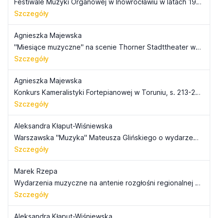
Festiwale Muzyki Organowej w Inowrocławiu w latach 1979-2005, s. 191-202
Szczegóły
Agnieszka Majewska
"Miesiące muzyczne" na scenie Thorner Stadttheater w świetle "Thorner Presse" w latach 1904-1920, s. 203-212
Szczegóły
Agnieszka Majewska
Konkurs Kameralistyki Fortepianowej w Toruniu, s. 213-228
Szczegóły
Aleksandra Kłaput-Wiśniewska
Warszawska "Muzyka" Mateusza Glińskiego o wydarzeniach muzycznych na Pomorzu i Kujawach, s. 229-240
Szczegóły
Marek Rzepa
Wydarzenia muzyczne na antenie rozgłośni regionalnej Polskiego Radia w Bydgoszczy, s. 241-251
Szczegóły
Aleksandra Kłaput-Wiśniewska