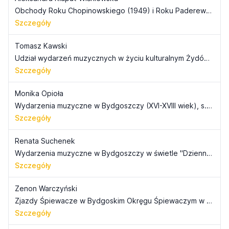
Obchody Roku Chopinowskiego (1949) i Roku Paderewskiego (1960) na Pomorzu i Kujawach, s. 253-264
Szczegóły
Tomasz Kawski
Udział wydarzeń muzycznych w życiu kulturalnym Żydów na Kujawach i Pomorzu w latach 1918/20-1939, s. 265-373
Szczegóły
Monika Opioła
Wydarzenia muzyczne w Bydgoszczy (XVI-XVIII wiek), s. 275-284
Szczegóły
Renata Suchenek
Wydarzenia muzyczne w Bydgoszczy w świetle "Dziennika Bydgoskiego" w latach 1908-1914, s. 285-310
Szczegóły
Zenon Warczyński
Zjazdy Śpiewacze w Bydgoskim Okręgu Śpiewaczym w latach 1920-1939, s. 311-325
Szczegóły