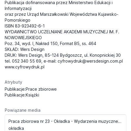
Publikacja dofinansowana przez Ministerstwo Edukacji i
Informatyzacji
oraz przez Urząd Marszałkowski Województwa Kujawsko-
Pomorskiego
ISBN 83-923492-6-1
WYDAWNICTWO UCZELNIANE AKADEMII MUZYCZNEJ IM. F.
NOWOWIEJSKIEGO
Poz. 34, wyd. I, Nakład 150, Format B5, ss. 464
SKŁAD: Wers Design
DRUK: Wers Design, 85-124 Bydgoszcz, ul. Konopnickiej 30
tel. 052 340 55 69, e-mail:
cyfrowydruk@wersdesign.com.pl
www.cyfrowydruk.pl
Atrybuty
Publikacje:Prace zbiorowe
Publikacje:Książki
Powiązane media
Praca zbiorowa nr 23 - Okładka - Wydarzenia muzyczne na Pomorzu i Kujawach
okładka