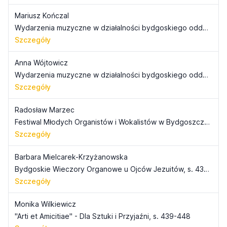
Mariusz Kończal
Wydarzenia muzyczne w działalności bydgoskiego oddziału Związku Chórów Kościelnych `Caecilianum` (współ. Anna Wójtowicz), s. 397-418
Szczegóły
Anna Wójtowicz
Wydarzenia muzyczne w działalności bydgoskiego oddziału Związku Chórów Kościelnych "Caecilianum" (współ. Mariusz Kończa), s. 397-418
Szczegóły
Radosław Marzec
Festiwal Młodych Organistów i Wokalistów w Bydgoszczy (1997-2005), s. 419-429
Szczegóły
Barbara Mielcarek-Krzyżanowska
Bydgoskie Wieczory Organowe u Ojców Jezuitów, s. 431-438
Szczegóły
Monika Wilkiewicz
"Arti et Amicitiae" - Dla Sztuki i Przyjaźni, s. 439-448