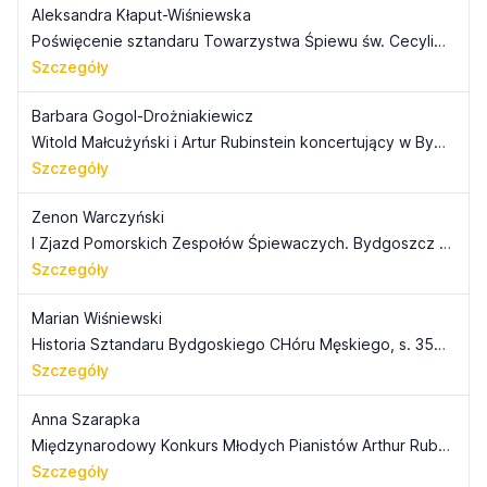
Aleksandra Kłaput-Wiśniewska
Poświęcenie sztandaru Towarzystwa Śpiewu św. Cecylia Bydgoszcz-Czyżkówko, s. 339-344
Szczegóły
Barbara Gogol-Drożniakiewicz
Witold Małcużyński i Artur Rubinstein koncertujący w Bydgoszczy, s. 345-348
Szczegóły
Zenon Warczyński
I Zjazd Pomorskich Zespołów Śpiewaczych. Bydgoszcz 8-10 VI 1046, s. 349-356
Szczegóły
Marian Wiśniewski
Historia Sztandaru Bydgoskiego CHóru Męskiego, s. 357-361
Szczegóły
Anna Szarapka
Międzynarodowy Konkurs Młodych Pianistów Arthur Rubinstein in memoriam, s. 385-395
Szczegóły