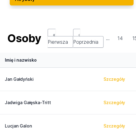
Osoby
«
‹
…
14
1
Pierwsza
Poprzednia
Imię i nazwisko
Jan Gałdyński
Szczegóły
Jadwiga Gałęska-Tritt
Szczegóły
Lucjan Galon
Szczegóły