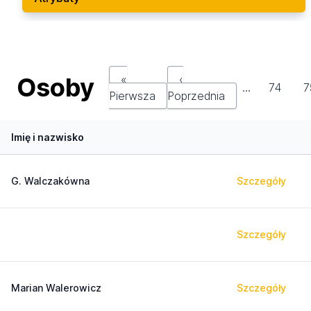
Osoby
«
‹
…
74
7
Pierwsza
Poprzednia
Imię i nazwisko
G. Walczakówna
Szczegóły
Szczegóły
Marian Walerowicz
Szczegóły