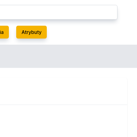
ia
Atrybuty