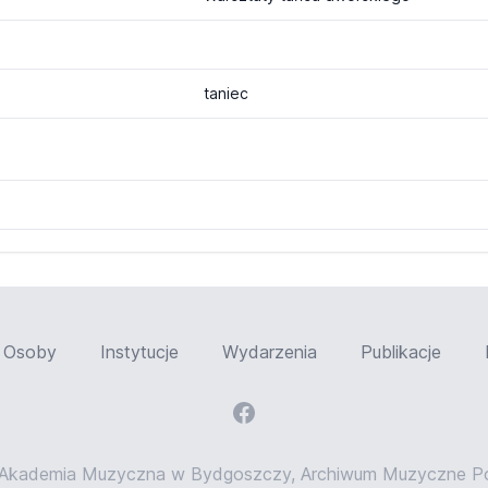
taniec
Osoby
Instytucje
Wydarzenia
Publikacje
Akademia Muzyczna w Bydgoszczy, Archiwum Muzyczne Pom