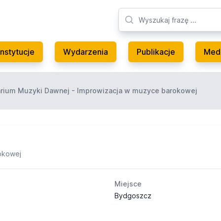
Instytucje
Wydarzenia
Publikacje
Med
arium Muzyki Dawnej - Improwizacja w muzyce barokowej
rokowej
Miejsce
Bydgoszcz