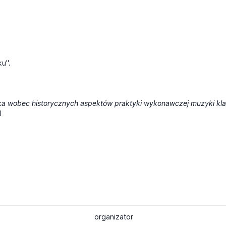
ku".
ka wobec historycznych aspektów praktyki wykonawczej muzyki kl
l
organizator