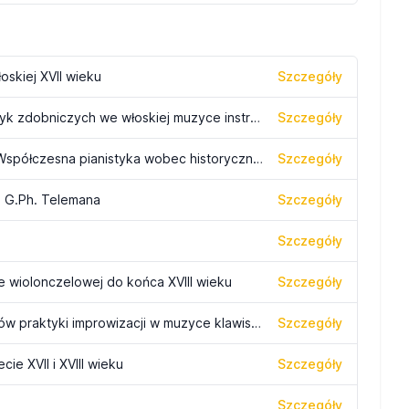
oskiej XVII wieku
Szczegóły
Wybrane zagadnienia dotyczące praktyk zdobniczych we włoskiej muzyce instrumentalnej od końca XVI do połowy XVIII wieku
Szczegóły
Warsztaty interpretacji pianistycznej: "Współczesna pianistyka wobec historycznych aspektów praktyki wykonawczej muzyki klawiszowej do 1800 roku
Szczegóły
z G.Ph. Telemana
Szczegóły
Szczegóły
e wiolonczelowej do końca XVIII wieku
Szczegóły
Klawikord w świetle wybranych aspektów praktyki improwizacji w muzyce klawiszowej epoki baroku
Szczegóły
cie XVII i XVIII wieku
Szczegóły
Szczegóły