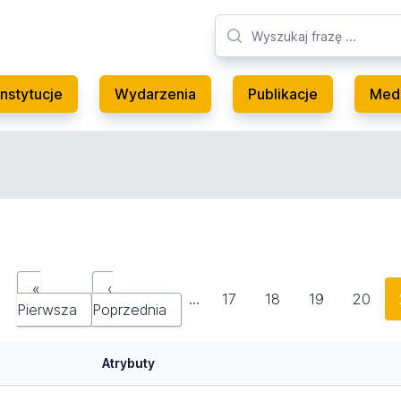
Instytucje
Wydarzenia
Publikacje
Med
«
‹
…
17
18
19
20
Pierwsza
Poprzednia
Atrybuty