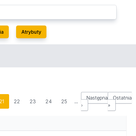
ia
Atrybuty
Następna
Ostatnia
21
22
23
24
25
…
›
»