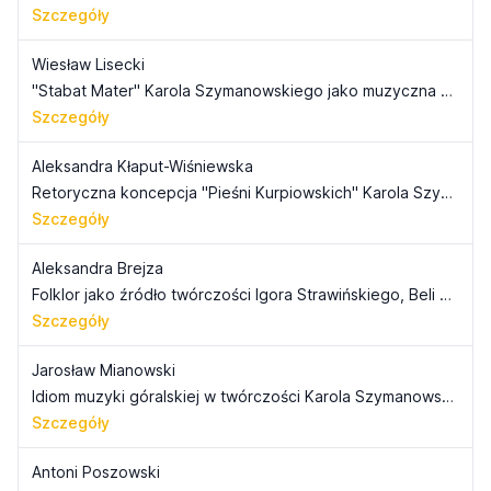
Szczegóły
Wiesław Lisecki
"Stabat Mater" Karola Szymanowskiego jako muzyczna interpretacja przesłania sekwencji, s. 111-118
Szczegóły
Aleksandra Kłaput-Wiśniewska
Retoryczna koncepcja "Pieśni Kurpiowskich" Karola Szymanowskiego, s. 119-134
Szczegóły
Aleksandra Brejza
Folklor jako źródło twórczości Igora Strawińskiego, Beli Bartóka i Karola Szymanowskiego, s. 135-146
Szczegóły
Jarosław Mianowski
Idiom muzyki góralskiej w twórczości Karola Szymanowskiego - folklor, folkloryzm, akulturacja?, s. 147-156
Szczegóły
Antoni Poszowski