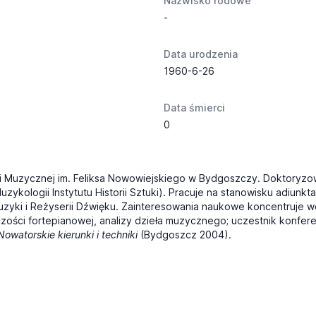
Nazwisko rodowe
-
Data urodzenia
1960-6-26
Data śmierci
0
i Muzycznej im. Feliksa Nowowiejskiego w Bydgoszczy. Doktoryzow
uzykologii Instytutu Historii Sztuki). Pracuje na stanowisku adiu
Muzyki i Reżyserii Dźwięku. Zainteresowania naukowe koncentruje 
ści fortepianowej, analizy dzieła muzycznego; uczestnik konferen
owatorskie kierunki i techniki
(Bydgoszcz 2004).