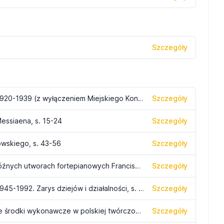
Szczegóły
Bydgoskie szkoły muzyczne w latach 1920-1939 (z wyłączeniem Miejskiego Konserwatorium Muzycznego), s. 31-43
Szczegóły
essiaena, s. 15-24
Szczegóły
owskiego, s. 43-56
Szczegóły
Kilka uwag o organizacji brzmienia w późnych utworach fortepianowych Franciszka Liszta, s. 43-51
Szczegóły
Bydgoskie szkoły muzyczne w latach 1945-1992. Zarys dziejów i działalności, s. 45-68
Szczegóły
W stronę eksperymentu: sonorystyczne środki wykonawcze w polskiej twórczości na fortepian solo II połowy XX wieku; s. 7-24
Szczegóły