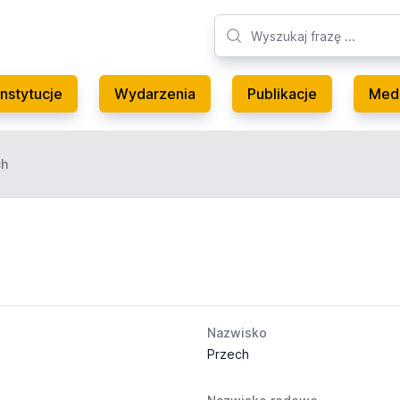
Instytucje
Wydarzenia
Publikacje
Med
ch
Nazwisko
Przech