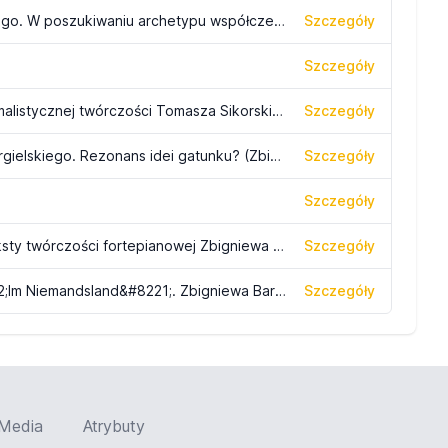
`Brief an Milena` Zbigniewa Bargielskiego. W poszukiwaniu archetypu współczesnej formy muzycznej, s. 219-235
Szczegóły
Szczegóły
Brzmienie jako znak w kontekście minimalistycznej twórczości Tomasza Sikorskiego, s. 73-82
Szczegóły
&#8222;Requiem&#8221; Zbigniewa Bargielskiego. Rezonans idei gatunku? (Zbigniew Bargielski&#8217;s &#8220;Requiem&#8221;: A Resonance of Ideas); s. 229-248
Szczegóły
Szczegóły
O zabawie fortepianem &#8211; konteksty twórczości fortepianowej Zbigniewa Bargielskiego / Zbigniew Bargielski&#8217;s Piano Works: Inspirations and Contexts
Szczegóły
Referencjalna funkcja oratorium &#8222;Im Niemandsland&#8221;. Zbigniewa Bargielskiego
Szczegóły
Media
Atrybuty