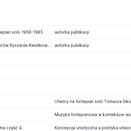
rtepian solo 1956-1985
autorka publikacji
Przech Violetta - Okładka - Katalog tematyczny utworów Ryszarda Kwiatkowskiego
autorka publikacji
Utwory na fortepian solo Tomasza Sik
Muzyka fortepianowa w kontekście wsp
ma część 4.
Koncepcja unistyczna a poetyka utwor