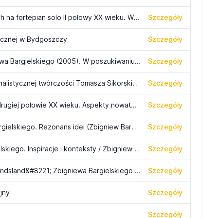
Organizacja faktury w polskich utworach na fortepian solo II połowy XX wieku. Wybrane aspekty
Szczegóły
ycznej w Bydgoszczy
Szczegóły
&#8222;Brief an Milena&#8221; Zbigniewa Bargielskiego (2005). W poszukiwaniu archetypu formy muzycznej
Szczegóły
Brzmienie jako znak w kontekście minimalistycznej twórczości Tomasza Sikorskiego
Szczegóły
Polska twórczość na fortepian solo w drugiej połowie XX wieku. Aspekty nowatorskie, ujęcie chronologiczne
Szczegóły
&#8222;Requiem&#8221; Zbigniewa Bargielskiego. Rezonans idei (Zbigniew Bargielski&#8217;s "Requiem": The resonance of ideas)
Szczegóły
Utwory fortepianowe Zbigniewa Bargielskiego. Inspiracje i konteksty / Zbigniew Bargielski&#8217;s Piano Pieces. Inspirations and Contexts
Szczegóły
Referencjalna funkcja &#8222;Im Niemandsland&#8221; Zbigniewa Bargielskiego / The Referential Function of &#8220;Im Niemandsland&#8221; by Zbigniew Bargielski
Szczegóły
jny
Szczegóły
Szczegóły