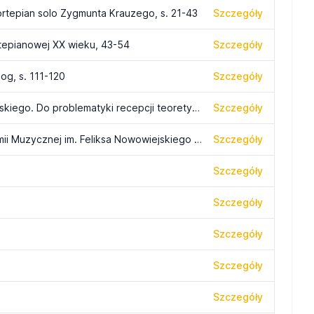
rtepian solo Zygmunta Krauzego, s. 21-43
Szczegóły
epianowej XX wieku, 43-54
Szczegóły
og, s. 111-120
Szczegóły
Sonaty fortepianowe Mirosława Bukowskiego. Do problematyki recepcji teoretycznego modelu formy sonaty w polskiej twórczości kompozytorskiej II połowy XX wieku, s. 243-264
Szczegóły
Formy działalności koncertowej Akademii Muzycznej im. Feliksa Nowowiejskiego w trzydziestoletniej historii Uczelni, s. 39-52
Szczegóły
Szczegóły
Szczegóły
Szczegóły
Szczegóły
Szczegóły