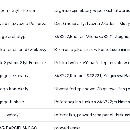
tem - Styl - Forma"
8. Ogólnopolska Sesja Naukowa z cyklu "Muzyka i życie muzyczne Pomorza i Kujaw" - Instytucje i stowarzyszenia
Działalność artystyczna Akademii Muz
jego archetyp
jako fenomen dźwiękowy
Międzynarodowa Sesja Naukowo-Artystyczna - Język-System-Styl-Forma część 6.
 jego rezonans
jego konteksty
jego funkcje
 — twórcy"
referentka, prowadząca panel dyskusy
EWA BARGIELSKIEGO
prowadzenie