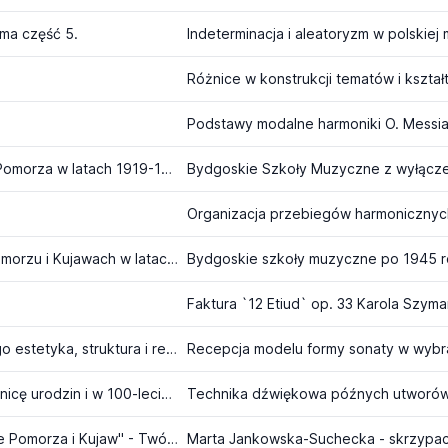
ma część 5.
Podstawy modalne harmoniki O. Messi
Sesja Naukowa (1) - Życie muzyczne Bydgoszczy i Pomorza w latach 1919-1939 (1)
Organizacja przebiegów harmonicznyc
Sesja Naukowa (2) - Muzyka i życie muzyczne na Pomorzu i Kujawach w latach 1945-1992 (2)
Bydgoskie szkoły muzyczne po 1945 
Faktura `12 Etiud` op. 33 Karola Szy
Międzynarodowe Sympozjum - Dzieło muzyczne, jego estetyka, struktura i recepcja
Sympozjum Naukowe - Franciszek Liszt - w 175 rocznicę urodzin i w 100-lecie śmierci
Technika dźwiękowa późnych utworów 
Sesja naukowa (6) z cyklu "Muzyka i życie muzyczne Pomorza i Kujaw" - Twórcy i animatorzy muzyki na Pomorzu i Kujawach
Marta Jankowska-Suchecka - skrzypa