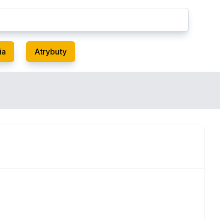
ia
Atrybuty