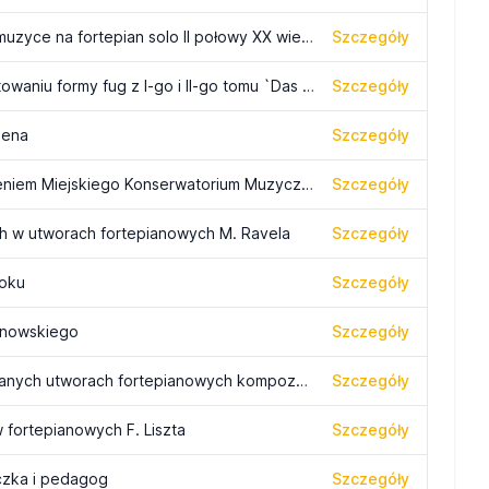
Indeterminacja i aleatoryzm w polskiej muzyce na fortepian solo II połowy XX wieku
Szczegóły
Różnice w konstrukcji tematów i kształtowaniu formy fug z I-go i II-go tomu `Das Wohltemperierte Klavier` J.S. Bacha
Szczegóły
aena
Szczegóły
Bydgoskie Szkoły Muzyczne z wyłączeniem Miejskiego Konserwatorium Muzycznego
Szczegóły
h w utworach fortepianowych M. Ravela
Szczegóły
roku
Szczegóły
manowskiego
Szczegóły
Recepcja modelu formy sonaty w wybranych utworach fortepianowych kompozytorów polskich II połowy XX wieku
Szczegóły
fortepianowych F. Liszta
Szczegóły
czka i pedagog
Szczegóły