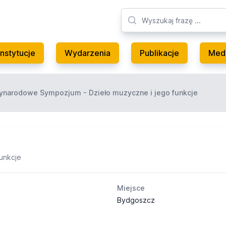
Instytucje
Wydarzenia
Publikacje
Med
ynarodowe Sympozjum - Dzieło muzyczne i jego funkcje
unkcje
Miejsce
Bydgoszcz