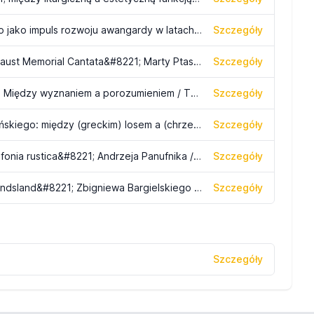
Funkcja nowatorska dzieła muzycznego jako impuls rozwoju awangardy w latach 60. XX wieku w Słowacji / The Musical Work Innovative Function as Impetus for the Development of the 1960s Avant-Garde in Slovakia
Szczegóły
Muzyka wobec Zagłady. &#8222;Holocaust Memorial Cantata&#8221; Marty Ptaszyńskiej / Music and the Mass Murder of Jews. &#8220;Holocaust Memorial Cantata&#8221; by Marta Ptaszyńska
Szczegóły
Muzyka Henryka Mikołaja Góreckiego. Między wyznaniem a porozumieniem / The Music of Henryk Mikołaj Górecki: Between Confession and Communication
Szczegóły
&#8222;Persefona&#8221; Igora Strawińskiego: między (greckim) losem a (chrześcijańską) łaską / Stravinsky&#8217;s Perséphone: Between (Greek) Fate and (Christian) Grace
Szczegóły
Między afirmacją a negacją. &#8222;Sinfonia rustica&#8221; Andrzeja Panufnika / Andrzej Panufnik's &#8221;Sinfonica Rustica&#8221;: Between Affirmation and Negation
Szczegóły
Referencjalna funkcja &#8222;Im Niemandsland&#8221; Zbigniewa Bargielskiego / The Referential Function of &#8220;Im Niemandsland&#8221; by Zbigniew Bargielski
Szczegóły
Szczegóły