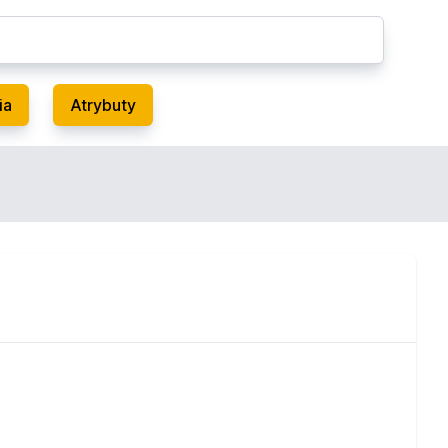
ia
Atrybuty