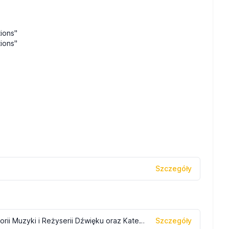
ions"
ions"
Szczegóły
Organizatorzy: Wydział Kompozycji, Teorii Muzyki i Reżyserii Dźwięku oraz Katedra Teorii Muzyki i Kompozycji
Szczegóły