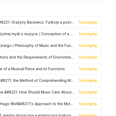
&#8222;Kwartet na czworo skrzypiec&#8221; Grażyny Bacewicz. Funkcje a postać brzmieniowa dzieła / Grażyna Bacewicz&#8217;s &#8220;Quartet for Four Violins&#8221;: Its Functions and Sound Form
Szczegóły
Koncepcje dzieła muzycznego w nowożytnej myśli o muzyce / Conception of a Musical Work in the Context of Modern Musical Thought
Szczegóły
Filozofia muzyki a funkcje dzieła muzycznego / Philosophy of Music and the Functions of a Musical Work
Szczegóły
The Relationships between Music Functions and the Requirements of Environment / Zależności między funkcjami muzyki a uwarunkowaniami środowiska
Szczegóły
e of a Musical Piece and its Functions
Szczegóły
&#8220;Myth about an author&#8221; &#8211; the Method of Comprehending Modern Musical History / &#8222;Mit o autorze&#8221;, czyli jak zrozumieć współczesną historię muzyki
Szczegóły
&#8220;De la musique avant toute chose.&#8221; How Should Music Care About Poetry? / &#8222;O muzyce przede wszystkim&#8221;. Jak Muzyka traktuje Poezję?
Szczegóły
Mit o Penthesilei w ujęciu Hugo Wolfa / Hugo Wolf&#8217;s Approach to the Myth of Penthesilea
Szczegóły
Renesansowa polifonia sakralna &#8211; między liturgiczną a estetyczną funkcją dzieła / Renaissance Sacred Poliphony: Between the Liturgical and Aesthetic Functions of a Musical Work
Szczegóły